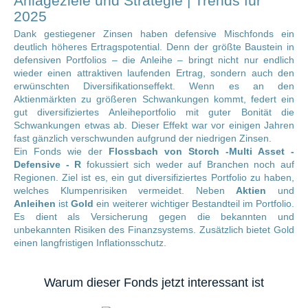
Anlageziele und Strategie | Trends für
2025
Dank gestiegener Zinsen haben defensive Mischfonds ein
deutlich höheres Ertragspotential. Denn der größte Baustein in
defensiven Portfolios – die Anleihe – bringt nicht nur endlich
wieder einen attraktiven laufenden Ertrag, sondern auch den
erwünschten Diversifikationseffekt. Wenn es an den
Aktienmärkten zu größeren Schwankungen kommt, federt ein
gut diversifiziertes Anleiheportfolio mit guter Bonität die
Schwankungen etwas ab. Dieser Effekt war vor einigen Jahren
fast gänzlich verschwunden aufgrund der niedrigen Zinsen.
Ein Fonds wie der
Flossbach von Storch -Multi Asset -
Defensive - R
fokussiert sich weder auf Branchen noch auf
Regionen. Ziel ist es, ein gut diversifiziertes Portfolio zu haben,
welches Klumpenrisiken vermeidet. Neben
Aktien
und
Anleihen
ist
Gold
ein weiterer wichtiger Bestandteil im Portfolio.
Es dient als Versicherung gegen die bekannten und
unbekannten Risiken des Finanzsystems. Zusätzlich bietet Gold
einen langfristigen Inflationsschutz.
Warum dieser Fonds jetzt interessant ist