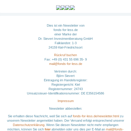
Dies ist ein Newsletter von
fonds-for-less.de
einer Marke der
Dr. Sievert Investmentberatung GmbH
Falklandstr. 1-3
24159 Kiel-Friedrichsort
Rückruf buchen
Fax: +49 (0) 431 55 696 35- 9
mail@fonds-for-less.de
Vertreten durch:
Björn Sievert
Eintragung im Handelsregister:
Registergericht: Kiel
Registernummer:
24743
Umsatzsteuer-Identifikationsnummer: DE
E356154586
Impressum
Newsletter abbestellen:
Sie erhalten diese Nachricht, weil Sie sich auf
fonds-for-less.de/newsletter.html
zu
unserem Newsletter angemeldet haben. Der Versand erfolgt entsprechend unserer
Datenschutzerklärung
. Wenn Sie diesen Newsletter nicht mehr empfangen
möchten, können Sie sich
hier
abmelden oder uns dies per E-Mail an
mail@fonds-